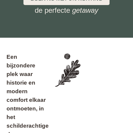
van twee
werelden
de perfecte
getaway
Ontdek de charme van Limburg, waar je in
no time van city vibes naar bourgondische
landelijke sferen gaat.
Een
bijzondere
plek waar
historie en
modern
comfort elkaar
ontmoeten, in
het
schilderachtige