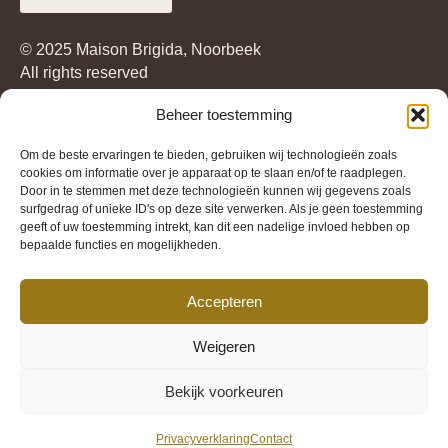
© 2025 Maison Brigida, Noorbeek
All rights reserved
Beheer toestemming
Home
Het hotel
Om de beste ervaringen te bieden, gebruiken wij technologieën zoals
Ervaar
cookies om informatie over je apparaat op te slaan en/of te raadplegen.
Praktische informatie
Door in te stemmen met deze technologieën kunnen wij gegevens zoals
surfgedrag of unieke ID's op deze site verwerken. Als je geen toestemming
Algemene Voorwaarden
geeft of uw toestemming intrekt, kan dit een nadelige invloed hebben op
Kaart
bepaalde functies en mogelijkheden.
Maison Brigida
Accepteren
Dorpstraat 36
6255 AN Noorbeek (NL)
Weigeren
+31 43 852 9896
Bekijk voorkeuren
Privacyverklaring
Contact