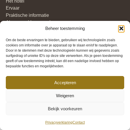
Het hotel
Ervaar
Praktische informatie
Algemene Voorwaarden
Beheer toestemming
Kaart
Om de beste ervaringen te bieden, gebruiken wij technologieën zoals
Maison Brigida
cookies om informatie over je apparaat op te slaan en/of te raadplegen.
Dorpstraat 36
Door in te stemmen met deze technologieën kunnen wij gegevens zoals
6255 AN Noorbeek (NL)
surfgedrag of unieke ID's op deze site verwerken. Als je geen toestemming
geeft of uw toestemming intrekt, kan dit een nadelige invloed hebben op
+31 43 852 9896
bepaalde functies en mogelijkheden.
Accepteren
Weigeren
Bekijk voorkeuren
Privacyverklaring
Contact